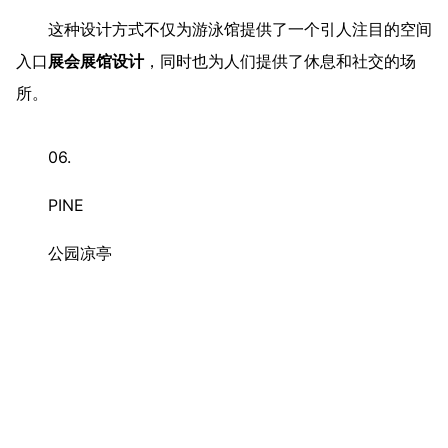
这种颜色的搭配形成了非常动感的视觉效果，使得空间
入口成为建筑的一道亮丽风景线。
顶棚底部从地面翻腾起来的结构，形成了两个相邻的座
位，该座位由现浇混凝土元素构成
展会展馆设计
，继承了
多面但流动的复合曲率。
这种设计方式不仅为游泳馆提供了一个引人注目的空间
入口
展会展馆设计
，同时也为人们提供了休息和社交的场
所。
06.
PINE