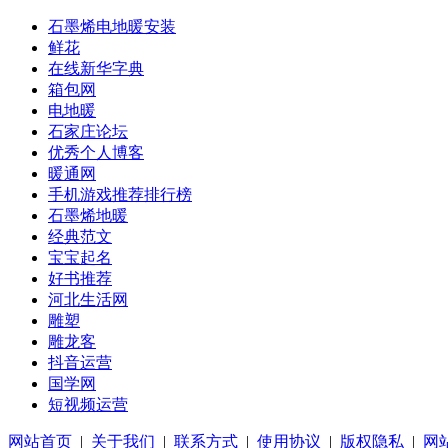
石墨烯电地暖安装
鲜花
在线新华字典
箱包网
电地暖
石家庄论坛
优秀个人博客
暖通网
手机游戏推荐排行榜
石墨烯地暖
经典范文
宝宝起名
好书推荐
河北生活网
雕塑
雕龙客
抖音运营
国学网
短视频运营
网站首页
|
关于我们
|
联系方式
|
使用协议
|
版权隐私
|
网