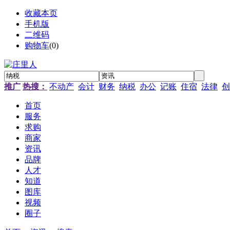
收藏本页
手机版
二维码
购物车
(
0
)
推广
热搜：
不动产
会计
财务
纳税
办公
记账
住宿
法律
创
首页
服务
求购
商家
资讯
品牌
人才
知道
图库
视频
圈子