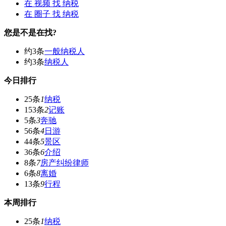
在
视频
找 纳税
在
圈子
找 纳税
您是不是在找?
约3条
一般纳税人
约3条
纳税人
今日排行
25条
1
纳税
153条
2
记账
5条
3
奔驰
56条
4
日游
44条
5
景区
36条
6
介绍
8条
7
房产纠纷律师
6条
8
离婚
13条
9
行程
本周排行
25条
1
纳税