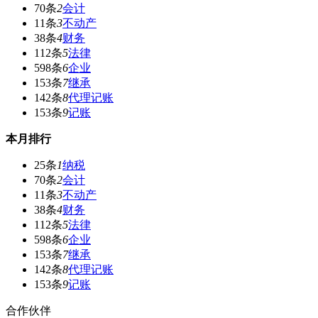
70条
2
会计
11条
3
不动产
38条
4
财务
112条
5
法律
598条
6
企业
153条
7
继承
142条
8
代理记账
153条
9
记账
本月排行
25条
1
纳税
70条
2
会计
11条
3
不动产
38条
4
财务
112条
5
法律
598条
6
企业
153条
7
继承
142条
8
代理记账
153条
9
记账
合作伙伴