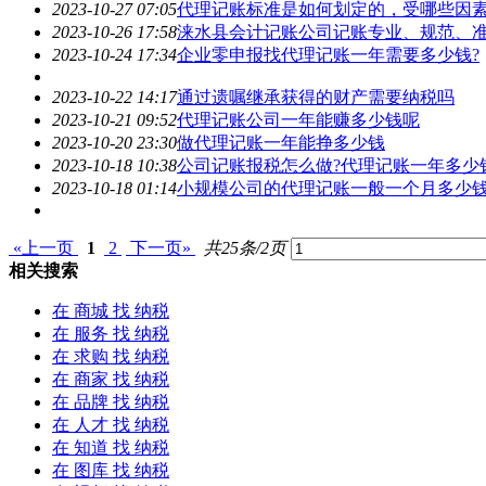
2023-10-27 07:05
代理记账标准是如何划定的，受哪些因
2023-10-26 17:58
涞水县会计记账公司记账专业、规范、
2023-10-24 17:34
企业零申报找代理记账一年需要多少钱?
2023-10-22 14:17
通过遗嘱继承获得的财产需要
纳税
吗
2023-10-21 09:52
代理记账公司一年能赚多少钱呢
2023-10-20 23:30
做代理记账一年能挣多少钱
2023-10-18 10:38
公司记账报税怎么做?代理记账一年多少
2023-10-18 01:14
小规模公司的代理记账一般一个月多少
«上一页
1
2
下一页»
共25条/2页
相关搜索
在
商城
找 纳税
在
服务
找 纳税
在
求购
找 纳税
在
商家
找 纳税
在
品牌
找 纳税
在
人才
找 纳税
在
知道
找 纳税
在
图库
找 纳税