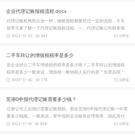
企业代理记账报税流程.docx
代理记账机构和企业一样，做账报税都要经过一定的流程，今天
就带大家了解一下代理记账报税流程。一、代理记账公司财务报
税流程地方政府申报的税款包括：营业税，城市建设税，教育费
2023-12-02
547
0评论
附加费，个人所得税，印花税，房地产税，土地使用税，车辆和
船舶使用税。15
二手车转让的增值税税率是多少
若企业转让二手车增值税的税率是多少呢？二手车转让的增值税
税率是多少一般来说，增值税一般纳税人实行的是＂先票后税＂
的政策，即先申请开具二手车发票，然后在次月进行纳税申报．
2023-11-30
778
0评论
而费一般纳税人则实行＂先税后票＂的制度，即先到主管国税局
办税服务厅缴纳增
芜湖0申报代理记账需要多少钱？
注册公司之后我们需要记账报税。那在芜湖0申报代理记账一年需
要多少钱呢。一般来说，零申报的企业账务处理简单，因此其代
理记账费用一般较低，多为1500-3000元/年。不过，关于零申报
2023-11-16
639
0评论
代理记账的具体收费，还需根据代理记账公司的收费标准来定。