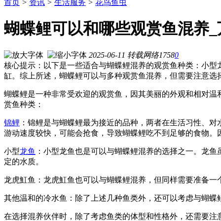
首页
>
资讯
>
生活服务
>
花鸟鱼虫
蝴蝶鲤可以和哪些观赏鱼混养_
2025-06-11
转载
网络
1758
0
核心提示：以下是一些适合与蝴蝶鲤混养的观赏鱼种类：小型
缸。综上所述，蝴蝶鲤可以与多种观赏鱼混养，但需要注意选
蝴蝶鲤是一种非常受欢迎的观赏鱼，因其美丽的外观和相对温
赏鱼种类：
锦鲤
：锦鲤是与蝴蝶鲤最为接近的品种，两者在生活习性、对
游动速度较快，可能会抢食，导致蝴蝶鲤吃不到足够的食物。
小型
龙鱼
：小型龙鱼也是可以与蝴蝶鲤混养的选择之一。龙鱼
定的水质。
龙虎魟鱼：龙虎魟鱼也可以与蝴蝶鲤混养，但同样需要准备一
其他温和的冷水鱼：除了上述几种鱼类外，还可以考虑与蝴蝶
在选择混养伙伴时，除了考虑鱼类的体型和性格外，还需要注