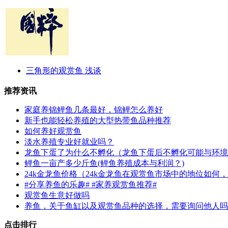
三角形的观赏鱼 浅谈
推荐资讯
家庭养锦鲤鱼几条最好，锦鲤怎么养好
新手也能轻松养殖的大型热带鱼品种推荐
如何养好观赏鱼
淡水养殖专业好就业吗？
龙鱼下蛋了为什么不孵化（龙鱼下蛋后不孵化可能与环境
鲤鱼一亩产多少斤鱼(鲤鱼养殖成本与利润？)
24k金龙鱼价格（24k金龙鱼在观赏鱼市场中的地位如何，
#分享养鱼的乐趣# #家养观赏鱼推荐#
观赏鱼生意好做吗
养鱼，关于鱼缸以及观赏鱼品种的选择，需要询问他人吗
点击排行