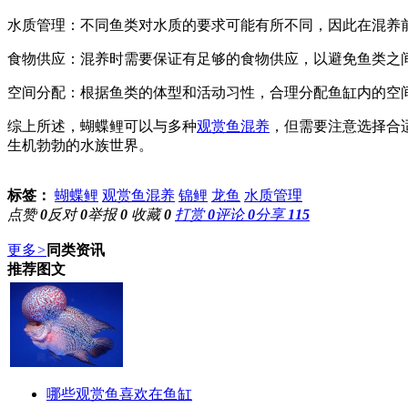
水质管理：不同鱼类对水质的要求可能有所不同，因此在混养
食物供应：混养时需要保证有足够的食物供应，以避免鱼类之
空间分配：根据鱼类的体型和活动习性，合理分配鱼缸内的空
综上所述，蝴蝶鲤可以与多种
观赏鱼混养
，但需要注意选择合
生机勃勃的水族世界。
标签：
蝴蝶鲤
观赏鱼混养
锦鲤
龙鱼
水质管理
点赞
0
反对
0
举报
0
收藏
0
打赏
0
评论
0
分享
115
更多
>
同类资讯
推荐图文
哪些观赏鱼喜欢在鱼缸