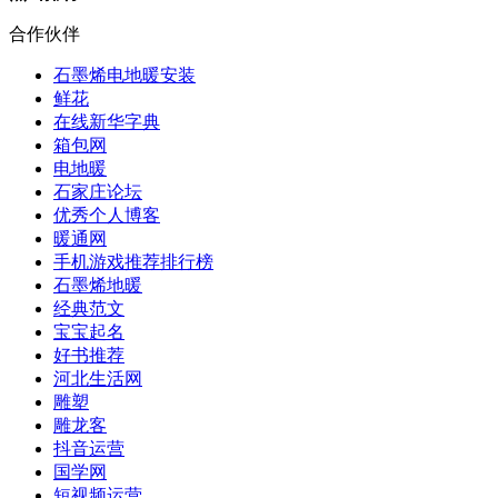
合作伙伴
石墨烯电地暖安装
鲜花
在线新华字典
箱包网
电地暖
石家庄论坛
优秀个人博客
暖通网
手机游戏推荐排行榜
石墨烯地暖
经典范文
宝宝起名
好书推荐
河北生活网
雕塑
雕龙客
抖音运营
国学网
短视频运营