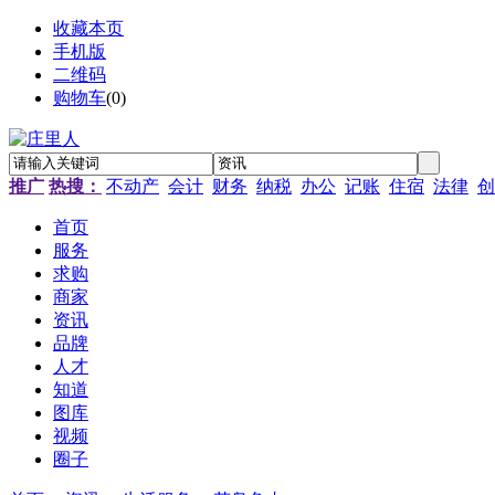
收藏本页
手机版
二维码
购物车
(
0
)
推广
热搜：
不动产
会计
财务
纳税
办公
记账
住宿
法律
创
首页
服务
求购
商家
资讯
品牌
人才
知道
图库
视频
圈子