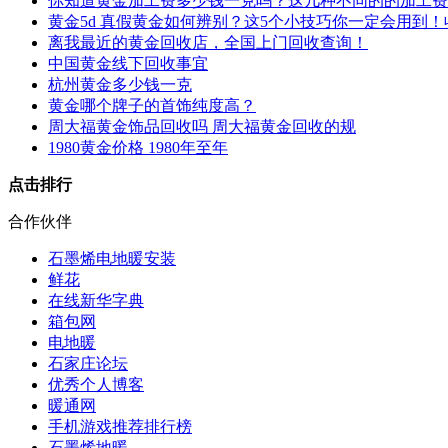
你知道黄金加工费多少钱一克吗？这几种不同的的加工费
黄金5d 真假黄金如何辨别？这5个小技巧你一定会用到
离我最近的黄金回收店，全国上门回收查询！
中国黄金线下回收事宜
杭州黄金多少钱一克
黄金哪个牌子的首饰纯度高？
周大福黄金饰品回收吗 周大福黄金回收的规
1980黄金价格 1980年至年
点击排行
合作伙伴
石墨烯电地暖安装
鲜花
在线新华字典
箱包网
电地暖
石家庄论坛
优秀个人博客
暖通网
手机游戏推荐排行榜
石墨烯地暖