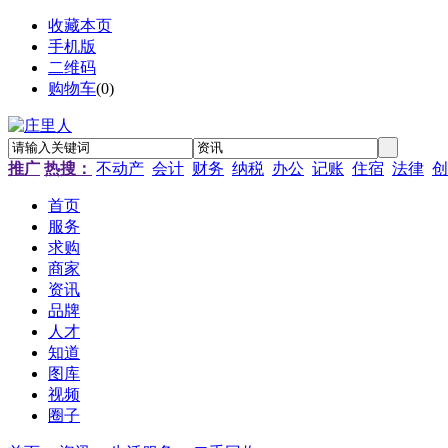
收藏本页
手机版
二维码
购物车
(
0
)
推广
热搜：
不动产
会计
财务
纳税
办公
记账
住宿
法律
创
首页
服务
求购
商家
资讯
品牌
人才
知道
图库
视频
圈子