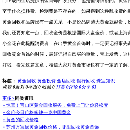
而正规的金店提供的金首饰回收服务，也是值得信赖的。黄金
至于什么损耗费、检测费是不存在的，如果遇到这种乱收费的
黄金回收和品牌没有一点关系，不是说品牌越大黄金就越贵，
我们还要知道一点，回收金价是根据国际大盘金价，或者上海
小金花在此提醒消费者，在出手黄金首饰时，一定要记得事先
回收黄金首饰的时候，最好记得自己买的重量，带上发票，这
好啦，看完这篇文章，相信大家对黄金市场也有了一定的了解
标签：
黄金回收
黄金投资
金店回收
银行回收
珠宝知识
点赞
0
反对
0
举报
0
收藏
0
打赏
0
评论
0
分享
63
更多
>
同类资讯
• 惊喜！宝山区黄金回收服务，免费上门让你轻松变
• 金价今日价格多钱一克中国黄金
• 黄金的回收价格
• 苏州万宝缘黄金回收价格，哪里回收黄金首饰