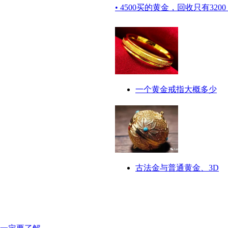
• 4500买的黄金，回收只有32
一个黄金戒指大概多少
古法金与普通黄金、3D