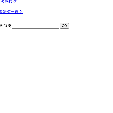
体验感拉满
来清凉一夏？
条/15页