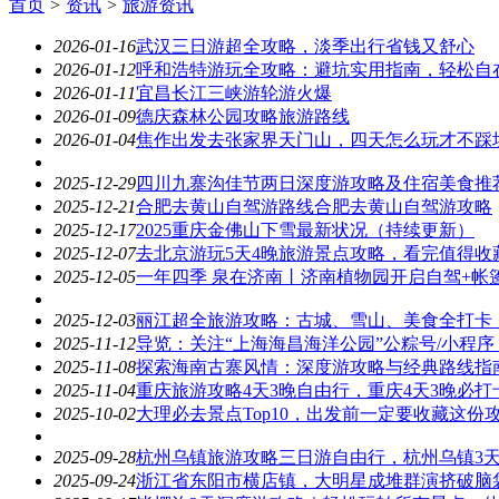
首页
>
资讯
>
旅游资讯
2026-01-16
武汉三日游超全攻略，淡季出行省钱又舒心
2026-01-12
呼和浩特游玩全攻略：避坑实用指南，轻松自
2026-01-11
宜昌长江三峡游轮游火爆
2026-01-09
德庆森林公园攻略旅游路线
2026-01-04
焦作出发去张家界天门山，四天怎么玩才不踩坑
2025-12-29
四川九寨沟佳节两日深度游攻略及住宿美食推
2025-12-21
合肥去黄山自驾游路线️合肥去黄山自驾游攻略
2025-12-17
2025重庆金佛山下雪最新状况（持续更新）
2025-12-07
去北京游玩5天4晚旅游景点攻略，看完值得收
2025-12-05
一年四季 泉在济南丨济南植物园开启自驾+帐
2025-12-03
丽江超全旅游攻略：古城、雪山、美食全打卡
2025-11-12
导览：关注“上海海昌海洋公园”公粽号/小程
2025-11-08
探索海南古寨风情：深度游攻略与经典路线指
2025-11-04
重庆旅游攻略4天3晚自由行，重庆4天3晚必
2025-10-02
大理必去景点Top10，出发前一定要收藏这份
2025-09-28
杭州乌镇旅游攻略三日游自由行，杭州乌镇3
2025-09-24
浙江省东阳市横店镇，大明星成堆群演挤破脑