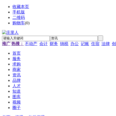
收藏本页
手机版
二维码
购物车
(
0
)
推广
热搜：
不动产
会计
财务
纳税
办公
记账
住宿
法律
创
首页
服务
求购
商家
资讯
品牌
人才
知道
图库
视频
圈子