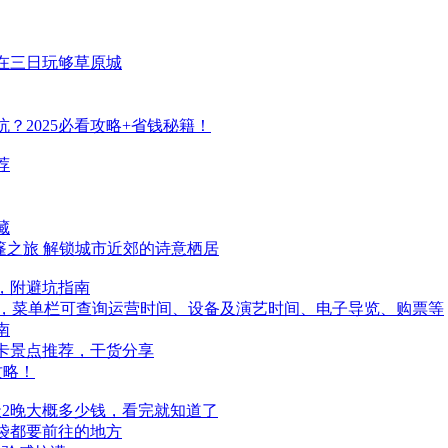
在三日玩够草原城
？2025必看攻略+省钱秘籍！
荐
藏
篷之旅 解锁城市近郊的诗意栖居
，附避坑指南
序，菜单栏可查询运营时间、设备及演艺时间、电子导览、购票等
南
打卡景点推荐，干货分享
攻略！
天2晚大概多少钱，看完就知道了
袋都要前往的地方