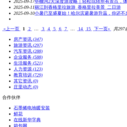
2025-09-17
毕棚沟2天深度游攻略｜轻松玩转所有景点，
2025-09-11
丽江到香格里拉旅游_香格里拉美景_二日游
2025-09-10
小暑已至盛夏始！哈尔滨避暑游升温，你还不
«上一页
1
2
…
3
4
5
6
7
…
14
15
下一页»
共297
房产资讯
(347)
旅游资讯
(297)
汽车资讯
(288)
企业服务
(588)
生活服务
(521)
人力资源
(123)
教育培训
(729)
其它资讯
(0)
庄里动态
(0)
合作伙伴
石墨烯电地暖安装
鲜花
在线新华字典
箱包网