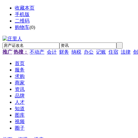
收藏本页
手机版
二维码
购物车
(
0
)
推广
热搜：
不动产
会计
财务
纳税
办公
记账
住宿
法律
创
首页
服务
求购
商家
资讯
品牌
人才
知道
图库
视频
圈子