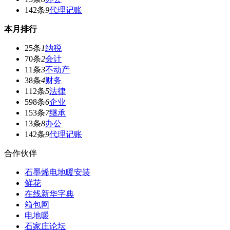
142条
9
代理记账
本月排行
25条
1
纳税
70条
2
会计
11条
3
不动产
38条
4
财务
112条
5
法律
598条
6
企业
153条
7
继承
13条
8
办公
142条
9
代理记账
合作伙伴
石墨烯电地暖安装
鲜花
在线新华字典
箱包网
电地暖
石家庄论坛