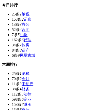
今日排行
25条
1
纳税
153条
2
记账
13条
3
办公
52条
4
合同
7条
5
礼物
162条
6
代理
34条
7
购房
84条
8
遗产
6条
9
凤凰古城
本周排行
25条
1
纳税
70条
2
会计
11条
3
不动产
38条
4
财务
112条
5
法律
598条
6
企业
153条
7
继承
13条
8
办公