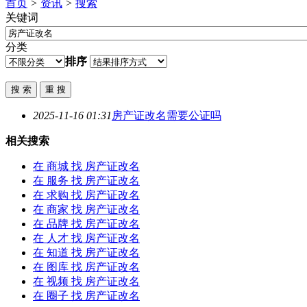
首页
>
资讯
>
搜索
关键词
分类
排序
2025-11-16 01:31
房产证改名
需要公证吗
相关搜索
在
商城
找 房产证改名
在
服务
找 房产证改名
在
求购
找 房产证改名
在
商家
找 房产证改名
在
品牌
找 房产证改名
在
人才
找 房产证改名
在
知道
找 房产证改名
在
图库
找 房产证改名
在
视频
找 房产证改名
在
圈子
找 房产证改名