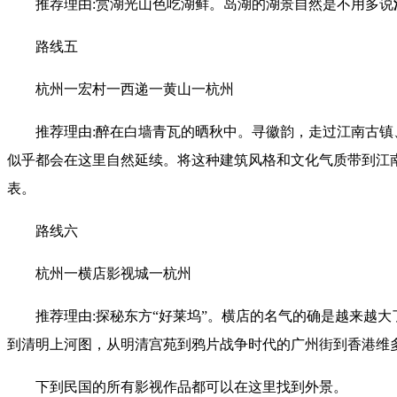
推荐理由:赏湖光山色吃湖鲜。岛湖的湖景自然是不用多说
路线五
杭州一宏村一西递一黄山一杭州
推荐理由:醉在白墙青瓦的晒秋中。寻徽韵，走过江南古
似乎都会在这里自然延续。将这种建筑风格和文化气质带到江
表。
路线六
杭州一横店影视城一杭州
推荐理由:探秘东方“好莱坞”。横店的名气的确是越来越大
到清明上河图，从明清宫苑到鸦片战争时代的广州街到香港维
下到民国的所有影视作品都可以在这里找到外景。