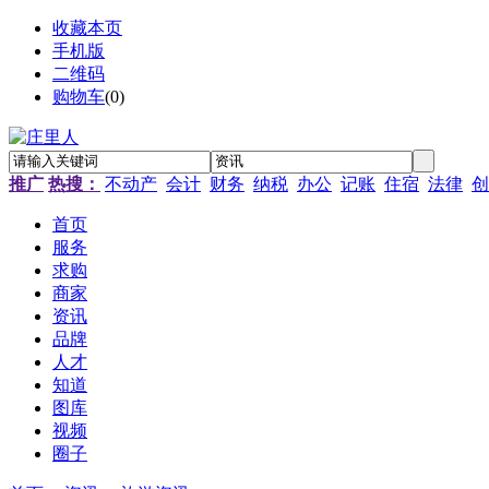
收藏本页
手机版
二维码
购物车
(
0
)
推广
热搜：
不动产
会计
财务
纳税
办公
记账
住宿
法律
创
首页
服务
求购
商家
资讯
品牌
人才
知道
图库
视频
圈子