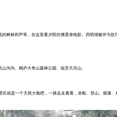
葱的树林和芦苇，在这里看夕阳仿佛置身电影。四明湖被评为饮
杭山沟沟、桐庐大奇山森林公园、临安天目山。
， 景区就是一个天然大氧吧，一路走走看看，坐船、登山、观瀑