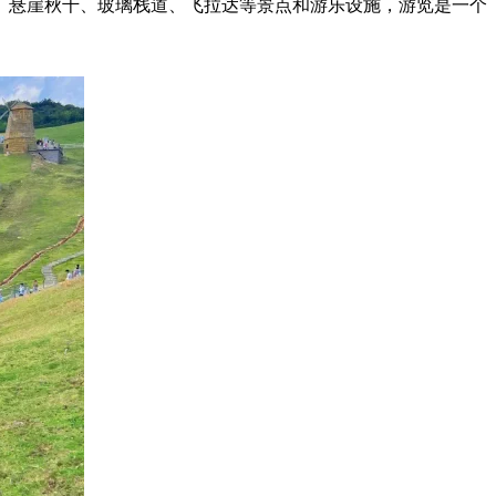
、悬崖秋千、玻璃栈道、飞拉达等景点和游乐设施，游览是一个