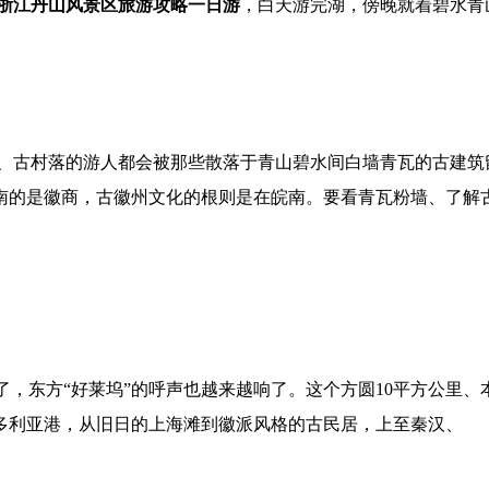
浙江丹山风景区旅游攻略一日游
，白天游完湖，傍晚就着碧水青
镇、古村落的游人都会被那些散落于青山碧水间白墙青瓦的古建筑
南的是徽商，古徽州文化的根则是在皖南。要看青瓦粉墙、了解
了，东方“好莱坞”的呼声也越来越响了。这个方圆10平方公里、
多利亚港，从旧日的上海滩到徽派风格的古民居，上至秦汉、