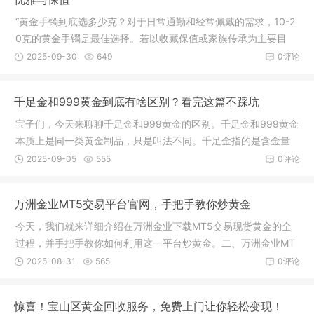
“黄金手镯到底选多少克？对于日常通勤和经常佩戴的需求，10-2
0克的黄金手镯是最佳选择。若以收藏保值或家族传承为主要目
的，建议选择30克以上的实心手镯。佩戴频率：经常佩戴选轻巧
2025-09-30
649
0评论
款，偶尔佩戴可考虑稍重款式选择黄金手镯的克重，最重要的是
平衡美观
千足金和999黄金到底有啥区别？看完这篇不踩坑
宝子们，今天来聊聊千足金和999黄金的区别。千足金和999黄金
本质上是同一类黄金制品，只是叫法不同。千足金指的是含金量
千分数不小于999的黄金制品，也就是我们常说的“999金”或“足
2025-09-05
555
0评论
金999”等。而999黄金一般也是指含金量为99.9%的黄
万洲金业MT5交易平台官网，手把手教你炒黄金
今天，我们就来详细介绍在万洲金业下载MT5交易现货黄金的全
过程，并手把手教你如何利用这一平台炒黄金。二、万洲金业MT
5交易平台官网下载流程三、如何使用MT5交易软件炒黄金通过上
2025-08-31
565
0评论
述步骤，您已经掌握了从下载万洲金业MT5软件到进行现货黄金
交易的
惊喜！宝山区黄金回收服务，免费上门让你轻松变现！