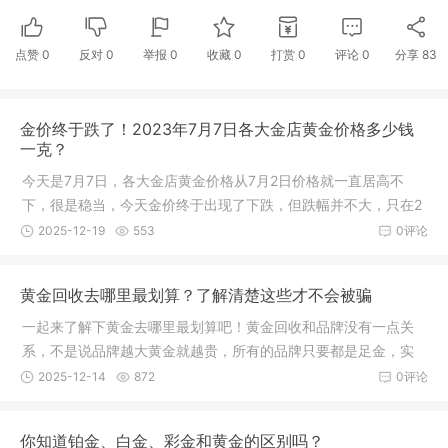
点赞
0
反对
0
举报 0
收藏 0
打赏
0
评论
0
分享
83
金价终于跌了！2023年7月7日各大金店黄金价格多少钱
一克？
今天是7月7日，各大金店黄金价格从7月2日价格就一直居高不
下，很是稳当，今天金价终于出现了下跌，但跌幅并不大，只在2
元/克，因此整体金价还是很高的，超过580元/克。今日金价微
2025-12-19
553
0评论
跌，黄金回收价格也是微跌，跌幅为1元/克。
黄金回收去哪里最划算？了解清楚这些才不会被骗
一起来了解下黄金去哪里最划算吧！黄金回收和品牌没有一点关
系，不是说品牌越大黄金就越贵，所有的品牌只要都是足金，实
时价格都是没有区别的。小金花在此提醒消费者，在出手黄金首
2025-12-14
872
0评论
饰时，一定要记得事先调查商家提供的黄金黄金回收服务，是否
是连锁品牌。好啦
你知道铂金、白金、彩金和黄金的区别吗？