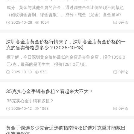
成分：黄金与其他金属的合金，通过调整合金比例呈现不同颜色
（如玫瑰金含铜、绿金含银）。成分：纯金（足金）含金量≥9
9%，K金为黄金与其他金属的合金（如24K为纯金）。白金（白
2025-10-28
1054
0评论
色K金）白金（白色K金）：婚戒选择：铂金（象征永恒）或18K
彩金（设
深圳各金店黄金价格行情来了，深圳各金店黄金价格的一
克的售卖价格是多少？(2025-10-18)
据了解，今日深圳黄金价格最低的金店是齐鲁金店，报价1056.0
元/克，最高的是周生生，报价1281.0元/克。
2025-10-19
573
0评论
35克实心金手镯有多粗？看起来大不大？
35克实心金手镯有多粗？
2025-10-12
1068
0评论
黄金手镯选多少克合适选购指南请收好选对克重才能戴出
优雅与保值