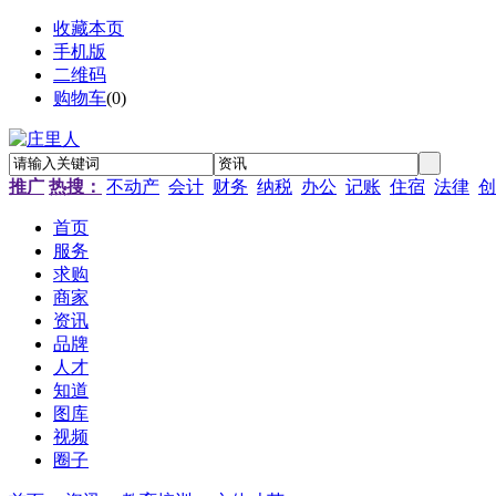
收藏本页
手机版
二维码
购物车
(
0
)
推广
热搜：
不动产
会计
财务
纳税
办公
记账
住宿
法律
创
首页
服务
求购
商家
资讯
品牌
人才
知道
图库
视频
圈子