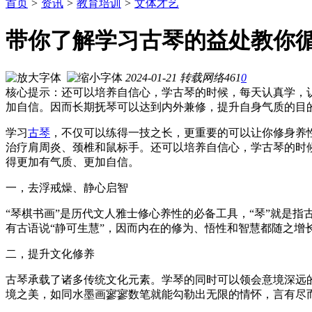
首页
>
资讯
>
教育培训
>
文体才艺
带你了解学习古琴的益处教你循序
2024-01-21
转载
网络
461
0
核心提示：还可以培养自信心，学古琴的时候，每天认真学，
加自信。因而长期抚琴可以达到内外兼修，提升自身气质的目
学习
古琴
，不仅可以练得一技之长，更重要的可以让你修身养
治疗肩周炎、颈椎和鼠标手。还可以培养自信心，学古琴的时
得更加有气质、更加自信。
一，去浮戒燥、静心启智
“琴棋书画”是历代文人雅士修心养性的必备工具，“琴”就是
有古语说“静可生慧”，因而内在的修为、悟性和智慧都随之增
二，提升文化修养
古琴承载了诸多传统文化元素。学琴的同时可以领会意境深远
境之美，如同水墨画寥寥数笔就能勾勒出无限的情怀，言有尽