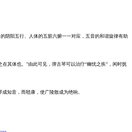
地中的阴阳五行、人体的五脏六腑一一对应，五音的和谐旋律有助
之在其体也。”由此可见，弹古琴可以治疗“幽忧之疾”，闲时抚
琴成知音，而嵇康，使广陵散成为绝响。