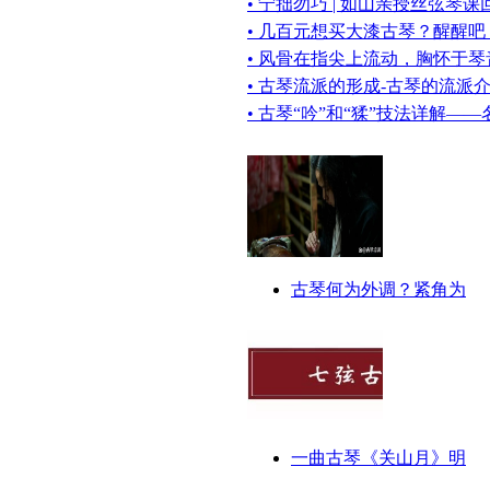
• 宁拙勿巧 | 如山亲授丝弦琴课
• 几百元想买大漆古琴？醒醒吧
• 风骨在指尖上流动，胸怀于琴
• 古琴流派的形成-古琴的流派
• 古琴“吟”和“猱”技法详解—
古琴何为外调？紧角为
一曲古琴《关山月》明