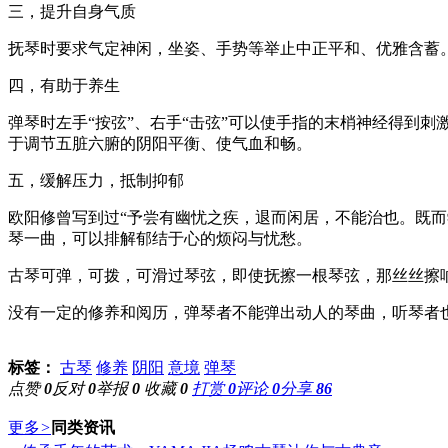
三，提升自身气质
抚琴时要求气定神闲，坐姿、手势等举止中正平和、优雅含蓄
四，有助于养生
弹琴时左手“按弦”、右手“击弦”可以使手指的末梢神经得到
于调节五脏六腑的阴阳平衡、使气血和畅。
五，缓解压力，抵制抑郁
欧阳修曾写到过“予尝有幽忧之疾，退而闲居，不能治也。既而
琴一曲，可以排解郁结于心的烦闷与忧愁。
古琴可弹，可拨，可滑过琴弦，即使抚擦一根琴弦，那丝丝擦
没有一定的修养和阅历，弹琴者不能弹出动人的琴曲，听琴者
标签：
古琴
修养
阴阳
意境
弹琴
点赞
0
反对
0
举报
0
收藏
0
打赏
0
评论
0
分享
86
更多
>
同类资讯