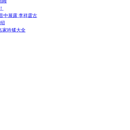
回顾
！
音中展露 李祥霆古
介绍
—名家吟猱大全