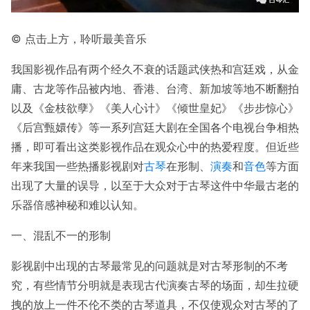
© 点击上方，聆听最美音乐
我国影视作品有两个经久不衰的话题武侠热和宫廷戏，从金
庸、古龙等作品被内地、香港、台湾、新加坡等地不断翻拍
以及《金枝欲孽》《美人心计》《倾世皇妃》《步步惊心》
《后宫甄嬛传》等一系列宫廷大剧在全国各个电视台争相热
播，即可看出这类影视作品在观众心中的热爱程度。但近些
年来我国一些热播影视剧对
古琴
在形制、
演奏
和
音色
等方面
出现了大量的误导，以至于大众对于古琴这件中华最古老的
乐器倍感神秘和难以认知。
一、混乱不一的形制
影视剧中出现的古琴最常见的问题就是对古琴形制的不考
究，有些情节分明就是表现古代演奏古琴的场面，却生拉硬
拽的放上一件不伦不类的古琴道具，不仅使观众对古琴的了