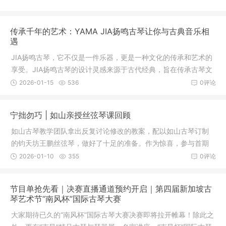
传承千年的艺术：YAMA JIA扬鸣古琴让你与古典音乐相
遇
JIA扬鸣古琴，它不仅是一件乐器，更是一种文化的传承和艺术的
享受。JIA扬鸣古琴的设计灵感来源于古代经典，旨在传承古琴文
化的精髓。JIA扬鸣古琴的魅力吧，让古典音乐与您同行，开启一
2026-01-15
536
0评论
段悠扬的音符之旅！
宁拙勿巧 | 如山亲授丝弦琴课回顾
如山古琴教学团队拿出反复讨论修改的教案，配以如山古琴订制
的钧天坊王鹏丝弦琴，做好了十足的准备。作为惊喜，参与首期
丝弦琴课的学员都获得了如山师父第一张个人古琴音乐专辑《琴
2026-01-10
355
0评论
音三昧》（现已绝版），其中的曲子多由丝弦琴弹奏。如山古琴
在山房馆与蕙风馆
节目单抢先看｜决赛直播通道预约开启｜第四届新加坡古
琴艺术节“南风杯”国际古琴大赛
大家期待已久的“南风杯”国际古琴大赛决赛即将拉开帷幕！除此之