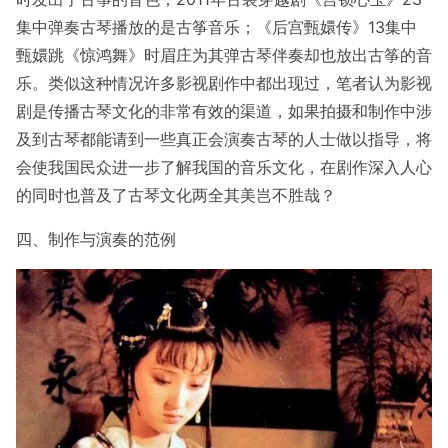
集中弹奏古琴播放的是古筝音乐；《后宫甄嬛传》13集中
甄嬛跳《惊鸿舞》时眉庄为其弹古琴伴奏却也放出古筝的音
乐。类似这种情况许多影视剧作中都出现过，笔者认为影视
剧是传播古琴文化的非常有效的渠道，如果拍摄和制作中涉
及到古琴都能请到一些真正会演奏古琴的人士做以指导，将
会使我国民众进一步了解我国的音乐文化，在剧作深入人心
的同时也普及了古琴文化两全其美岂不胜哉？
四、制作与演奏的范例