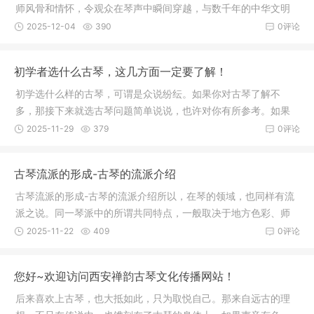
师风骨和情怀，令观众在琴声中瞬间穿越，与数千年的中华文明
展开对话，悠远辽阔、余音绕梁。在琴歌即兴演奏里，他抚琴并
2025-12-04
390
0评论
吟唱《念奴娇·赤壁怀古》选段，用嗓不猛却气度尽出，回归中国
传统的人文精
初学者选什么古琴，这几方面一定要了解！
初学选什么样的古琴，可谓是众说纷纭。如果你对古琴了解不
多，那接下来就选古琴问题简单说说，也许对你有所参考。如果
你有一些预算，想选张三四千的古琴，那就要好好选选了。如果
2025-11-29
379
0评论
想选一两万甚至更高价位的专业琴演奏琴，其实相对更好选一
些。不懂得挑选古琴，
古琴流派的形成-古琴的流派介绍
古琴流派的形成-古琴的流派介绍所以，在琴的领域，也同样有流
派之说。同一琴派中的所谓共同特点，一般取决于地方色彩、师
承渊源、本派所依据的传谱、琴学观点及基本演奏风格。(二)琴派
2025-11-22
409
0评论
是怎么形成的琴派是怎么形成的呢?琴派的形成，主要因素约可总
结为三个
您好~欢迎访问西安禅韵古琴文化传播网站！
后来喜欢上古琴，也大抵如此，只为取悦自己。那来自远古的理