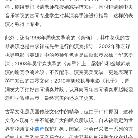
样，剧组专门聘请老师教授她减字谱知识，同时也请到中央
音乐学院的古琴专业学生对其演奏手法进行指导，这样的表
演才称得上专业。
此外，还有1996年周晓文导演的《秦颂》，其中葛优的古
琴表演也是由李祥霆先生进行的演奏指导；2002年张艺谋
执导电影《英雄》中的琴师角色更是由浙派琴家徐匡华来扮
演；2008年吴宇森执导的《赤壁》上，梁朝伟和金城武表
演的瑜亮争鸣片段，不仅配乐、演奏完美无缺，更是表现了
琴中知己的古琴文化；2010年胡玫执导电影《孔子》，周
润发为了拍好古琴演奏片段，认真向青年古琴演奏家赵晓霞
老师学習弹古琴，最终完美的还原了史实。
古琴文化是我国传统文化中的精华，但由于种种原因，这种
文化在现如今并不能被广大的民众所认识，自从被确定为世
界非物质文化
遗产
保护对象，国家、社会已采取一系列的方
式向人们普及古琴音乐文化，但古琴基础知识和文化在社会