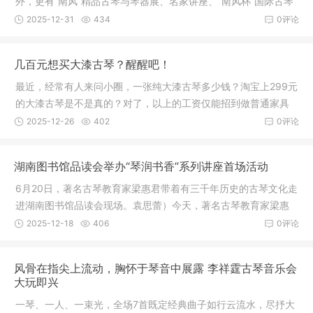
外，更有“南风”精品古琴与琴器展、名家讲座、“南风杯”国际古琴
大赛颁奖典礼暨古琴名家音乐会等重磅活动，且跟随小编一起来
2025-12-31
434
0评论
看节目单：“南风杯”国际古琴大赛决赛颁奖典礼暨古琴名家音乐会
几百元想买大漆古琴？醒醒吧！
最近，经常有人来问小圈，一张纯大漆古琴多少钱？淘宝上299元
的大漆古琴是不是真的？对了，以上的工资仅能招到做普通家具
的师傅，你就别奢求什么斫琴多少年的老师傅了！仅是一张古琴
2025-12-26
402
0评论
的制作成本）看到这里，你还相信几百元的大漆古琴吗？那么，
有人会问，实
湖南图书馆品读会举办“琴润书香”系列讲座首场活动
6月20日，著名古琴教育家梁惠君带着有三千年历史的古琴文化走
进湖南图书馆品读会现场。袁思蕾）今天，著名古琴教育家梁惠
君带着有三千年历史的古琴文化走进湖南图书馆品读会现场，100
2025-12-18
406
0评论
多名来自各行各业喜爱古琴的读者参加了此次品读会。
风骨在指尖上流动，胸怀于琴音中展露 李祥霆古琴音乐会
大玩即兴
一琴、一人、一束光，全场7首既定经典曲子如行云流水，尽抒大