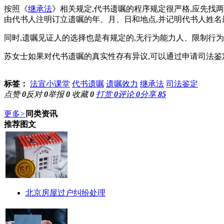
按照《
继承法
》相关规定,代书遗嘱的程序规定很严格,应先找
由代书人注明订立遗嘱的年、月、日和地点,并记明代书人姓名
同时,遗嘱见证人的选择也是有规定的,无行为能力人、限制行
苏女士如果对代书遗嘱的真实性存有异议,可以通过申请司法鉴
标签：
法宣小课堂
代书遗嘱
遗嘱效力
继承法
司法鉴定
点赞
0
反对
0
举报
0
收藏
0
打赏
0
评论
0
分享
85
更多
>
同类资讯
推荐图文
北京房屋过户纠纷处理