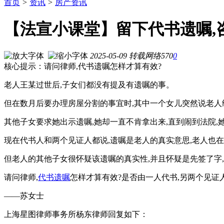
首页
>
资讯
>
房产资讯
【法宣小课堂】留下代书遗嘱,
2025-05-09
转载
网络
570
0
核心提示：请问律师,代书遗嘱怎样才算有效?
老人王某过世后,子女们都没有提及有遗嘱的事。
但在数月后要办理房屋分割的事宜时,其中一个女儿突然说老人
其他子女要求她出示遗嘱,她却一直不肯拿出来,直到闹到法院,
现在代书人和两个见证人都说,遗嘱是老人的真实意思,老人也
但老人的其他子女很怀疑该遗嘱的真实性,并且怀疑是先签了字
请问律师,
代书遗嘱
怎样才算有效?是否由一人代书,另两个见证
——苏女士
上海星图律师事务所杨东律师回复如下：