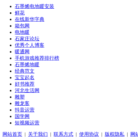
石墨烯电地暖安装
鲜花
在线新华字典
箱包网
电地暖
石家庄论坛
优秀个人博客
暖通网
手机游戏推荐排行榜
石墨烯地暖
经典范文
宝宝起名
好书推荐
河北生活网
雕塑
雕龙客
抖音运营
国学网
短视频运营
网站首页
|
关于我们
|
联系方式
|
使用协议
|
版权隐私
|
网