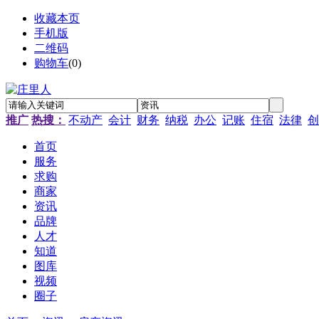
收藏本页
手机版
二维码
购物车
(
0
)
推广
热搜：
不动产
会计
财务
纳税
办公
记账
住宿
法律
创
首页
服务
求购
商家
资讯
品牌
人才
知道
图库
视频
圈子