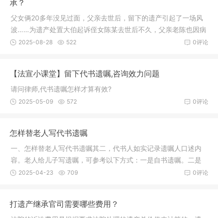
承？
父女俩20多年没见过面，父亲去世后，留下的遗产引起了一场风
波……为遗产处置大伯起诉侄女陈某去世后不久，父亲老陈也因病
去世，可留下的遗产却引发了更大的纠纷。老陈去世后，小陈表
2025-08-28
522
0评论
明放弃继承爷爷的遗产，并进行公证。
【法宣小课堂】留下代书遗嘱,咨询效力问题
请问律师,代书遗嘱怎样才算有效?
2025-05-09
572
0评论
怎样替老人写代书遗嘱
一、怎样替老人写代书遗嘱其二，代书人如实记录遗嘱人口述内
容。老人给儿子写遗嘱，可参考以下方式：一是自书遗嘱。二是
代书遗嘱。三、父母自己可以写遗嘱吗父母可以自己写遗嘱，这
2025-04-23
709
0评论
种遗嘱形式在法律上被称为自书遗嘱。以上是关于怎样替老人写
代书遗嘱的相关回
打遗产继承官司需要哪些费用？