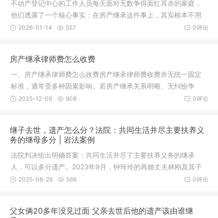
不动产登记中心的工作人员每天面对无数争得面红耳赤的家庭，
他们透露了一个核心事实：在房产继承这件事上，其实根本不用
争，因为中心只认两张纸——遗赠扶养协议和合法有效遗嘱。遗
2026-01-14
557
0评论
嘱内容必须写明白，比如房产地址、房产证号、由谁继承、继承
份额，含糊一句就
房产继承律师费怎么收费
一、房产继承律师费怎么收费房产继承律师费收费并无统一固定
标准，通常受多种因素影响。若房产继承关系明晰、无纠纷争
议，收费相对较低；若存在真伪、继承人范围争议、房产产权复
2025-12-09
908
0评论
杂等情况，律师需投入更多精力调查取证、分析法律关系，收费
会相应提高。
继子去世，遗产怎么分？法院：共同生活并尽主要扶养义
务的继母多分 | 岩法案例
法院判决给出明确答案：共同生活并尽了主要扶养义务的继承
人，可以多分遗产。2023年9月，钟玲玲的再婚丈夫林刚及其子
女将刘秀诉至武平法院，要求依法分割王小强的遗产。王小强无
2025-08-29
569
0评论
配偶、子女，父母应为本案第一顺位继承人，但其生父、生母均
先于遗产分割去
父女俩20多年没见过面 父亲去世后他的遗产该由谁继