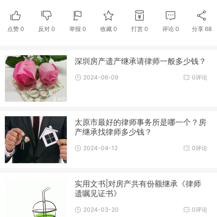
点赞
0
反对
0
举报 0
收藏 0
打赏
0
评论
0
分享
68
深圳房产遗产继承请律师一般多少钱？
2024-06-09
0评论
太原市最好的律师事务所是哪一个？房
产继承找律师多少钱？
2024-04-12
0评论
实用文书|对房产共有份额继承《律师
遗嘱见证书》
2024-03-20
0评论